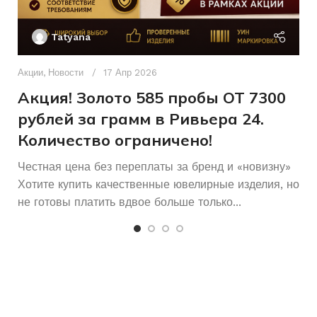
Ак
П
Б/У
Б/У
СОСТОЯНИЕ
СОСТОЯНИЕ
Tatyana
Д
п
Акции
,
Новости
17 Апр 2026
и
Акция! Золото 585 пробы ОТ 7300
рублей за грамм в Ривьера 24.
Количество ограничено!
Честная цена без переплаты за бренд и «новизну»
Хотите купить качественные ювелирные изделия, но
не готовы платить вдвое больше только...