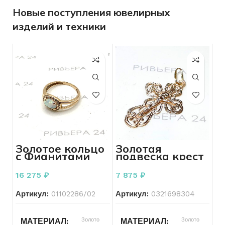
Новые поступления ювелирных
изделий и техники
Золотое кольцо
Золотая
с Фианитами
подвеска крест
585 пробы 2.17
583 пробы 1.05
грамма р. 16
грамм
16 275
₽
7 875
₽
Артикул:
01102286/02
Артикул:
0321698304
Золото
Золото
МАТЕРИАЛ
МАТЕРИАЛ