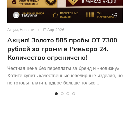
Ак
П
Женщинам
ДЛЯ КОГО
Без вставок
ВСТАВКА
Tatyana
Д
п
Акции
,
Новости
17 Апр 2026
Без бренда
БРЕНД
и
Акция! Золото 585 пробы ОТ 7300
рублей за грамм в Ривьера 24.
Количество ограничено!
Честная цена без переплаты за бренд и «новизну»
Хотите купить качественные ювелирные изделия, но
не готовы платить вдвое больше только...