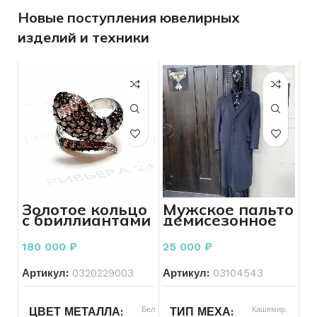
Новые поступления ювелирных
изделий и техники
Золотое кольцо
Мужское пальто
с бриллиантами
демисезонное
585 пробы вес
размер 48 (M)
5.34 грамм
180 000
₽
25 000
₽
Артикул:
0320229003
Артикул:
03104543
Белый
Кашемир.
ЦВЕТ МЕТАЛЛА
ТИП МЕХА