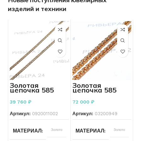
изделий и техники
Золотая
Золотая
цепочка 585
цепочка 585
пробы 4.97
пробы 9.0 грамм
грамм 68 см
39 760
₽
72 000
₽
Артикул:
0920011002
Артикул:
03200949
Золото
Золото
МАТЕРИАЛ
МАТЕРИАЛ