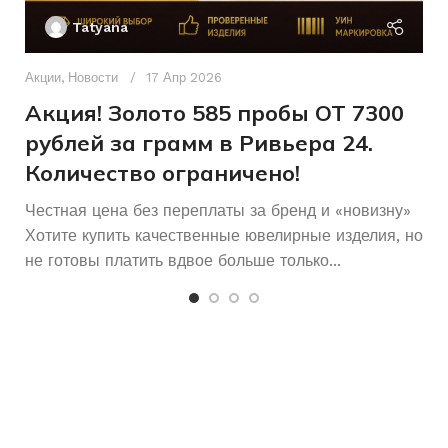
П
Другое
ВСТАВКА
Без бренда
БРЕНД
Tatyana
Д
п
Акции
,
Новости
17 Апр 2026
17,5
РАЗМЕР КОЛЬЦА
и
Акция! Золото 585 пробы ОТ 7300
рублей за грамм в Ривьера 24.
Женщинам
ДЛЯ КОГО
Количество ограничено!
Честная цена без переплаты за бренд и «новизну»
Хотите купить качественные ювелирные изделия, но
не готовы платить вдвое больше только...