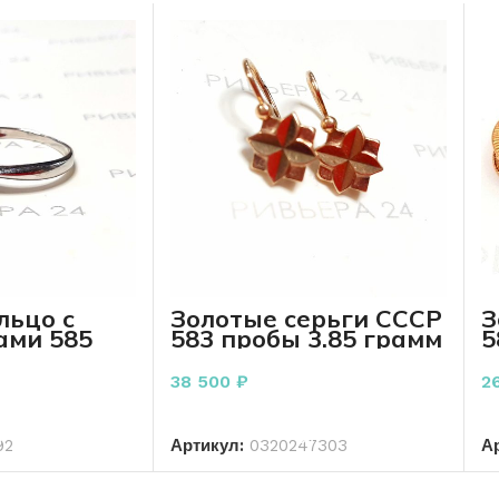
льцо с
Золотые серьги СССР
З
ами 585
583 пробы 3.85 грамм
5
 грамм
38 500
₽
2
РЗИНУ
В КОРЗИНУ
92
Артикул:
0320247303
А