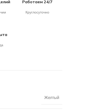
делий
Работаем 24/7
ичии
Круглосуточно
пыта
да
Желтый