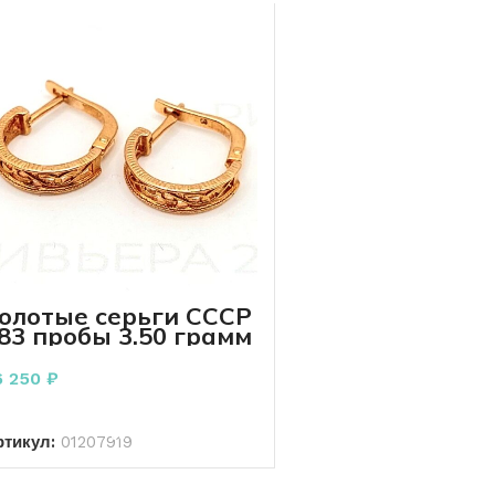
олотые серьги СССР
83 пробы 3.50 грамм
6 250
₽
В КОРЗИНУ
ртикул:
01207919