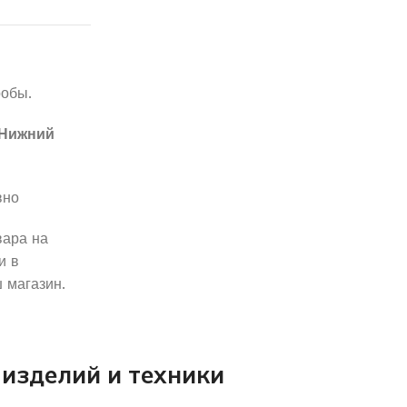
робы.
Нижний
вно
вара на
и в
 магазин.
изделий и техники