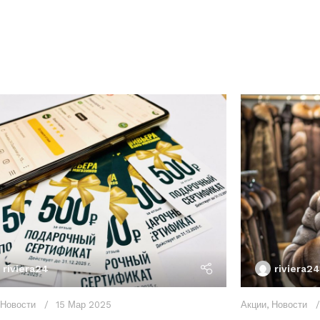
riviera24
riviera24
Новости
15 Мар 2025
Акции
,
Новости