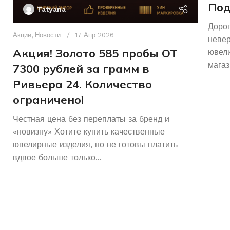
Под
Tatyana
Дорог
Акции
,
Новости
17 Апр 2026
неве
Акция! Золото 585 пробы ОТ
ювели
магаз
7300 рублей за грамм в
Ривьера 24. Количество
ограничено!
Честная цена без переплаты за бренд и
«новизну» Хотите купить качественные
ювелирные изделия, но не готовы платить
вдвое больше только...