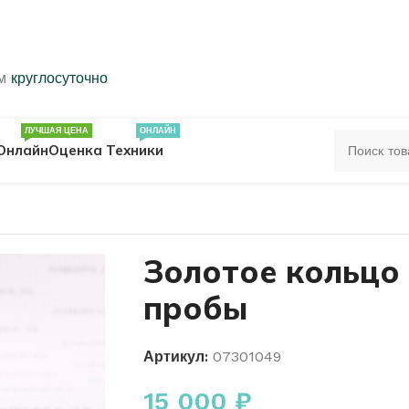
ем
круглосуточно
ЛУЧШАЯ ЦЕНА
ОНЛАЙН
Онлайн
Оценка Техники
ЦА
ПЕЧАТКИ
КОЛЬЦА 583 ПРОБЫ
Золотое кольцо
пробы
ОЛЬЦА
Артикул:
07301049
15 000
₽