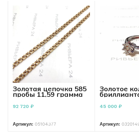
Золотая цепочка 585
Золотое ко
пробы 11,59 грамма
бриллиант
52 см
пробы 2.29
92 720
₽
45 000
₽
В КОРЗИНУ
В КО
Артикул:
05104377
Артикул:
032014