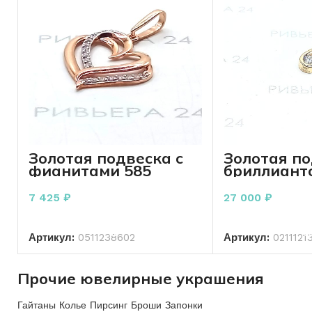
Золотая подвеска с
Золотая по
фианитами 585
бриллианто
пробы 0.99 грамма
Карат 585 
грамм
7 425
₽
27 000
₽
В КОРЗИНУ
В КО
Артикул:
0511238602
Артикул:
0211121
Прочие ювелирные украшения
Гайтаны Колье Пирсинг Броши Запонки