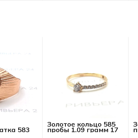
Золотое кольцо 585
З
атка 583
пробы 1.09 грамм 17
п
8 грамма
р-р
р