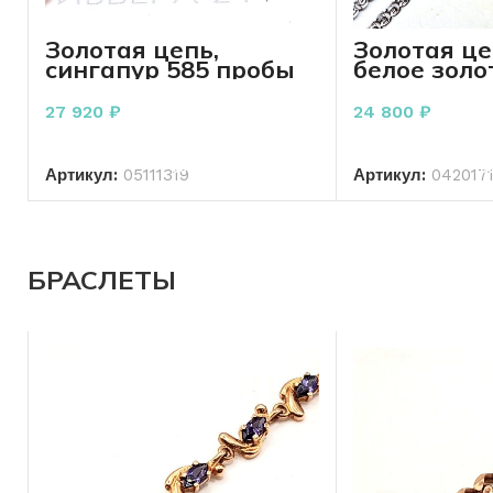
Золотая цепь,
Золотая ц
сингапур 585 пробы
белое золо
3.49 грамма
проба 3.10
см
27 920
₽
24 800
₽
В КОРЗИНУ
В КО
Артикул:
05111319
Артикул:
042017
БРАСЛЕТЫ