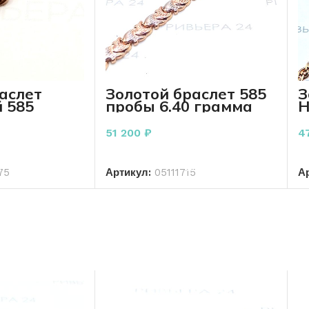
аслет
Золотой браслет 585
З
 585
пробы 6.40 грамма
Н
 грамм 22
г
51 200
₽
4
РЗИНУ
В КОРЗИНУ
75
Артикул:
05111715
А