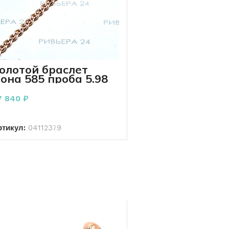
олотой браслет
она 585 проба 5.98
рамм 22 см
7 840
₽
В КОРЗИНУ
ртикул:
04112379