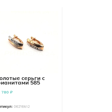
олотые серьги с
ианитами 585
робы 2.54 грамм
7 780
₽
В КОРЗИНУ
ртикул:
06216612