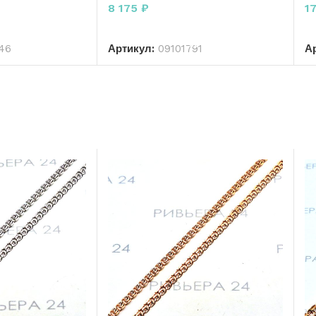
8 175
₽
1
РЗИНУ
В КОРЗИНУ
46
Артикул:
09101791
А