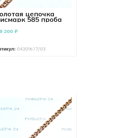
олотая цепочка
исмарк 585 проба
4.90 грамм 50 см
19 200
₽
В КОРЗИНУ
ртикул:
04201677/03