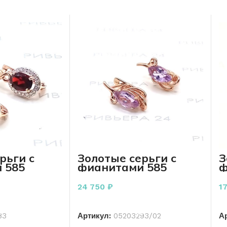
рьги с
Золотые серьги с
З
 585
фианитами 585
ф
 грамма
пробы 3.30 грамма
п
24 750
₽
1
РЗИНУ
В КОРЗИНУ
83
Артикул:
05203293/02
А