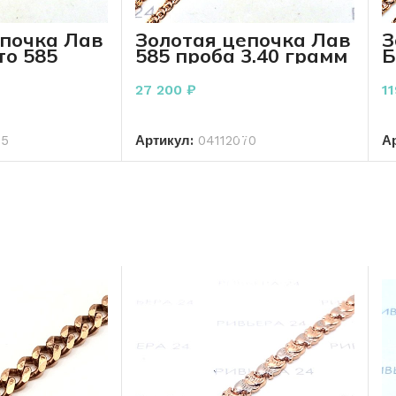
епочка Лав
Золотая цепочка Лав
З
то 585
585 проба 3.40 грамм
Б
 грамм 45
50 см
1
27 200
₽
1
РЗИНУ
В КОРЗИНУ
15
Артикул:
04112070
А