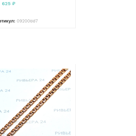
7 625
₽
В КОРЗИНУ
ртикул:
09200887