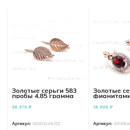
онлайн!
Золотые серьги 583
Золотые се
пробы 4.85 грамма
фианитами
пробы 2.40
36 375
₽
18 000
₽
В КОРЗИНУ
В КО
Артикул:
05203254/02
Артикул:
051093