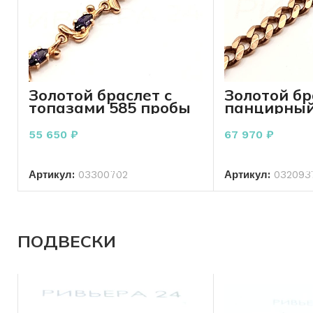
Золотой браслет с
Золотой бр
топазами 585 пробы
панцирный
7.95 грамм 17 см.
пробы 9.71
см.
55 650
₽
67 970
₽
В КОРЗИНУ
В КО
Артикул:
03300702
Артикул:
032093
ПОДВЕСКИ