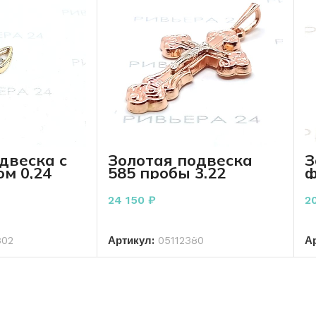
двеска с
Золотая подвеска
З
м 0,24
585 пробы 3.22
ф
пробы 0,73
грамма
2
24 150
₽
2
РЗИНУ
В КОРЗИНУ
302
Артикул:
05112380
А