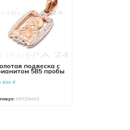
олотая подвеска с
ианитом 585 пробы
.78 грамма
0 850
₽
В КОРЗИНУ
ртикул:
0511219503