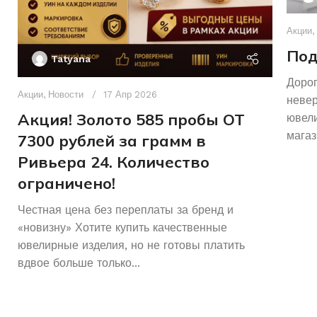
Акции
,
Под
Tatyana
Дорог
Акции
,
Новости
17 Апр 2026
неве
Акция! Золото 585 пробы ОТ
ювели
магаз
7300 рублей за грамм в
Ривьера 24. Количество
ограничено!
Честная цена без переплаты за бренд и
«новизну» Хотите купить качественные
ювелирные изделия, но не готовы платить
вдвое больше только...