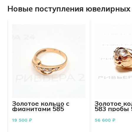
Новые поступления ювелирных 
Золотое кольцо с
Золотое к
фианитами 585
583 пробы 
пробы 2.60 грамм
р.17
19 500
₽
56 600
₽
В КОРЗИНУ
В КО