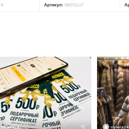
74
Артикул:
08213237
А
riviera24
riviera24