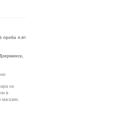
5 проба 4.81
Дзержинск,
вно
вара на
ли в
 магазин.