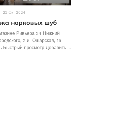
22 Окт 2024
Акции
,
Новости
19 Авг 2
жа норковых шуб
Хотите сохрани
Покупайте зол
агазине Ривьера 24 Нижний
обручальные ко
ородского, 2 и Ошарская, 15
 Быстрый просмотр Добавить ...
Не знаете как сохранит
отличное предложение!
кольца 585 и 583 пробы
грамм! ...