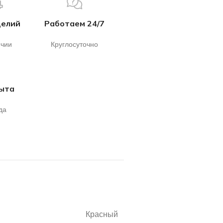
делий
Работаем 24/7
ичии
Круглосуточно
пыта
да
Красный