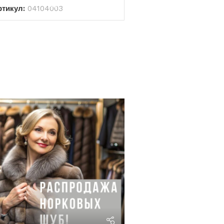
ртикул:
04104003
riviera24