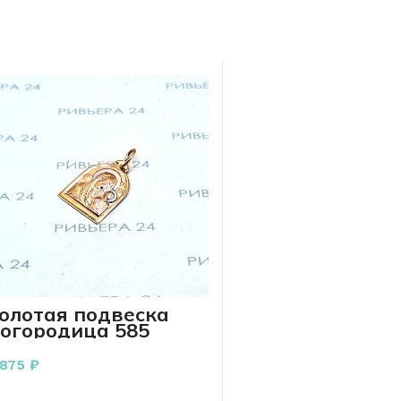
олотая подвеска
огородица 585
роба 1.05 грамм
 875
₽
В КОРЗИНУ