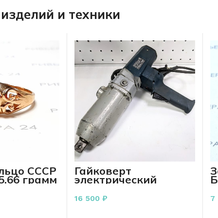
изделий и техники
ольцо СССР
Гайковерт
З
5.66 грамм
электрический
Б
Robert Bosch GmbH D-
п
70745
16 500
₽
7
РЗИНУ
В КОРЗИНУ