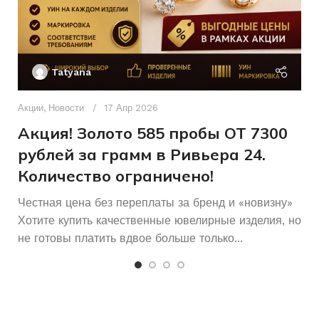
Женщинам
ДЛЯ КОГО
Наручные
ТИП ЧАСОВ
или
Ак
карманные
Бриллиант
ВСТАВКА
П
Tatyana
Искусственная
ТИП РЕМЕШКА
Д
Б/У
СОСТОЯНИЕ
кожа
п
Акции
,
Новости
17 Апр 2026
и
Акция! Золото 585 пробы ОТ 7300
Механические
МЕХАНИЗМ ЧАСОВ
17,5
РАЗМЕР КОЛЬЦА
рублей за грамм в Ривьера 24.
Количество ограничено!
Золотой
ЦВЕТ КОРПУСА
Честная цена без переплаты за бренд и «новизну»
Без
КОЛИЧЕСТВО КАМНЕЙ
Хотите купить качественные ювелирные изделия, но
камней
не готовы платить вдвое больше только...
Женские
ДЛЯ КОГО