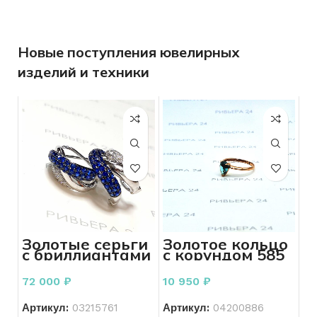
Новые поступления ювелирных
изделий и техники
Золотые серьги
Золотое кольцо
с бриллиантами
с корундом 585
585 пробы 5.50
проба 1.46
грамм
грамм 17 р.
72 000
₽
10 950
₽
Артикул:
03215761
Артикул:
04200886