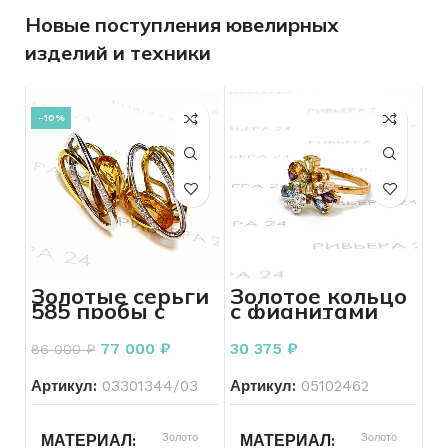
Новые поступления ювелирных
изделий и техники
-10%
Золотые серьги
Золотое кольцо
585 пробы с
с фианитами
бриллиантами
585 проба 4,05
7.64 грамм
грамм 18 р-р
77 000
₽
30 375
₽
86 000
₽
Артикул:
03301344/03
Артикул:
05102462
Золото
Золото
МАТЕРИАЛ
МАТЕРИАЛ