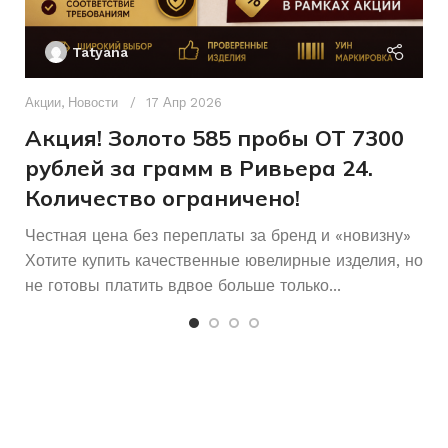
Ак
П
ХАРАКТЕРИСТИКА КАМН
Tatyana
Д
п
Акции
,
Новости
17 Апр 2026
и
Акция! Золото 585 пробы ОТ 7300
Без бренда
БРЕНД
рублей за грамм в Ривьера 24.
Количество ограничено!
Честная цена без переплаты за бренд и «новизну»
Хотите купить качественные ювелирные изделия, но
не готовы платить вдвое больше только...