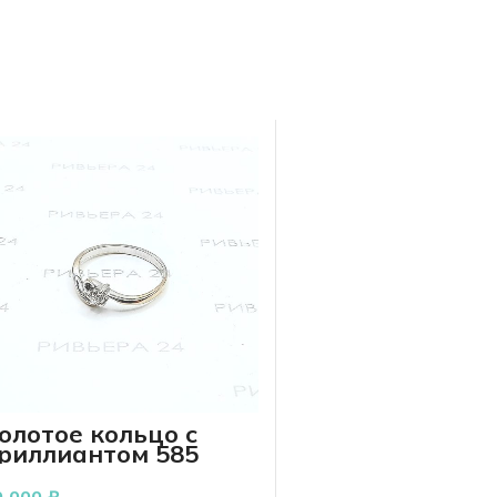
олотое кольцо с
риллиантом 585
робы 1,95 18 р-р
0 000
₽