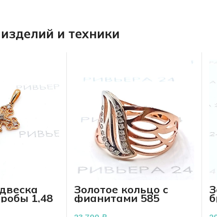
изделий и техники
одвеска
Золотое кольцо с
З
пробы 1,48
фианитами 585
б
пробы 3.16 грамма
п
23 700
₽
2