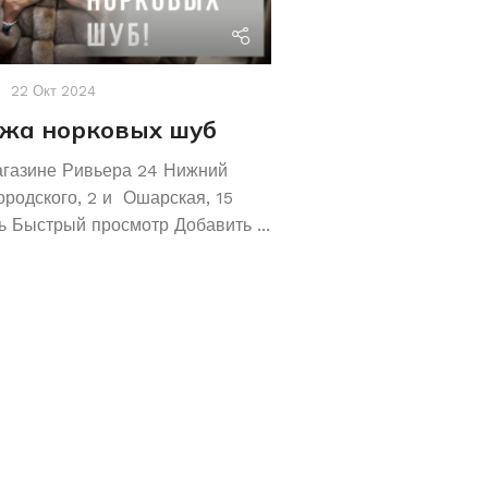
riviera24
22 Окт 2024
Акции
,
Новости
19 Авг 2
жа норковых шуб
Хотите сохрани
Покупайте зол
агазине Ривьера 24 Нижний
обручальные ко
ородского, 2 и Ошарская, 15
 Быстрый просмотр Добавить ...
Не знаете как сохранит
отличное предложение!
кольца 585 и 583 пробы
грамм! ...