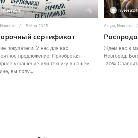
riviera24
riviera24
Новости
15 Мар 2025
Акции
,
Новости
арочный сертификат
Распрода
ие покупатели! У нас для вас
Ждем вас в м
роятное предложение! Приобретая
Новгород, Бог
рное украшение или технику в нашем
-30% Сравнить
ине, вы полу...