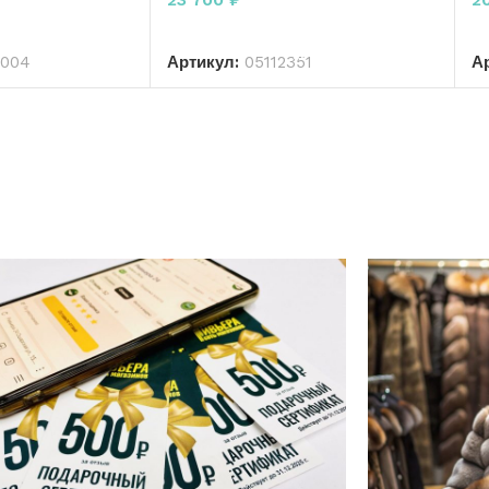
РЗИНУ
В КОРЗИНУ
9004
Артикул:
05112351
А