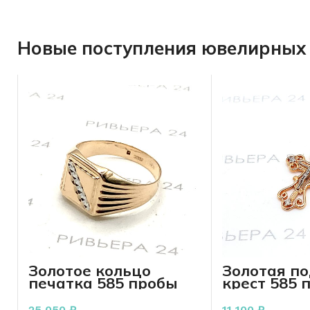
Новые поступления ювелирных 
Золотое кольцо
Золотая п
печатка 585 пробы
крест 585 
3.34 грамма р. 21
грамм
25 050
₽
11 100
₽