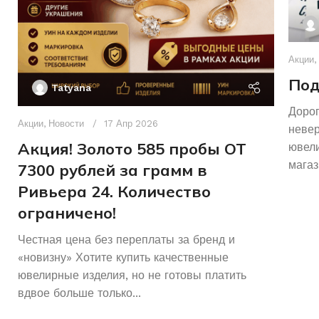
Акции
,
Под
Tatyana
Дорог
Акции
,
Новости
17 Апр 2026
неве
Акция! Золото 585 пробы ОТ
ювели
магаз
7300 рублей за грамм в
Ривьера 24. Количество
ограничено!
Честная цена без переплаты за бренд и
«новизну» Хотите купить качественные
ювелирные изделия, но не готовы платить
вдвое больше только...