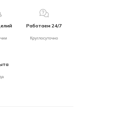
делий
Работаем 24/7
ичии
Круглосуточно
пыта
да