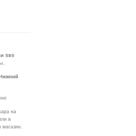
ми 585
ы.
Нижний
вно
вара на
ли в
 магазин.