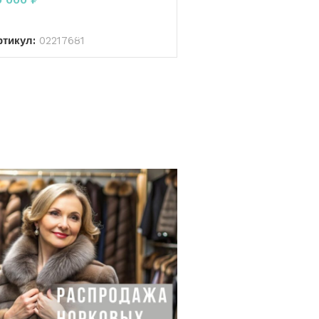
В КОРЗИНУ
ртикул:
02217681