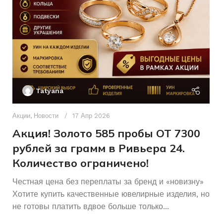
38брКр17-
ХАРАКТЕРИСТИКА КАМНЯ
КОЛИЧЕСТВО КАМНЕЙ
0,14 2/3,
39брКр57-
0,29 7/5
Без бренда
БРЕНД
Ак
17
РАЗМЕР КОЛЬЦА
П
Женщинам
ДЛЯ КОГО
Tatyana
Д
Женщинам
ДЛЯ КОГО
п
Акции
,
Новости
17 Апр 2026
и
Акция! Золото 585 пробы ОТ 7300
Б/У
СОСТОЯНИЕ
рублей за грамм в Ривьера 24.
Количество ограничено!
Честная цена без переплаты за бренд и «новизну»
Хотите купить качественные ювелирные изделия, но
не готовы платить вдвое больше только...