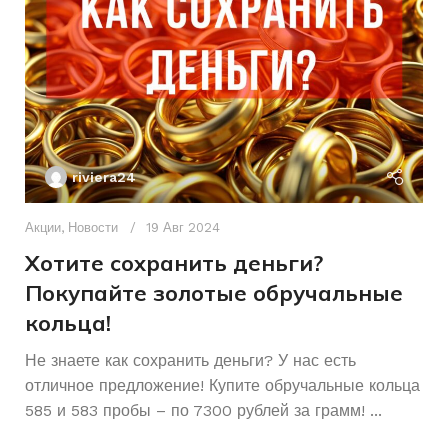
БРЕНД ИНСТРУМЕНТА
riviera24
Акции
,
Новости
19 Авг 2024
Хотите сохранить деньги?
Покупайте золотые обручальные
кольца!
Ак
А
Не знаете как сохранить деньги? У нас есть
отличное предложение! Купите обручальные кольца
р
585 и 583 пробы – по 7300 рублей за грамм! ...
К