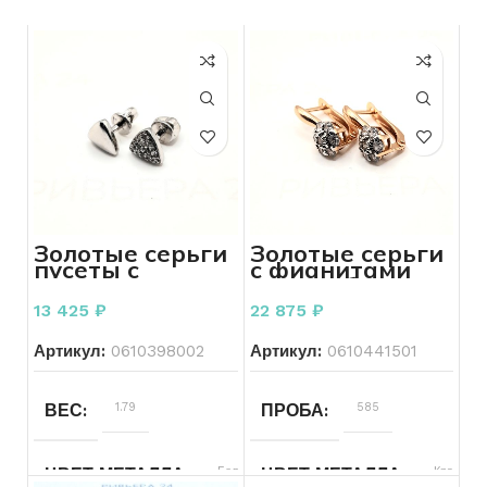
Золотые серьги
Золотые серьги
пусеты с
с фианитами
фианитами 585
585 пробы 3.05
пробы 1.79
грамм
13 425
₽
22 875
₽
грамм
Артикул:
0610398002
Артикул:
0610441501
ВЕС
1.79
ПРОБА
585
ЦВЕТ МЕТАЛЛА
Белый
ЦВЕТ МЕТАЛЛА
Красный