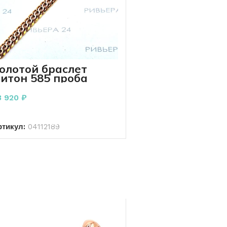
олотой браслет
итон 585 проба
0.49 грамм 18 см
3 920
₽
В КОРЗИНУ
ртикул:
04112189