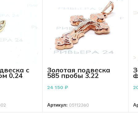
двеска с
Золотая подвеска
З
м 0,24
585 пробы 3.22
ф
пробы 0,73
грамма
2
24 150
₽
2
РЗИНУ
В КОРЗИНУ
302
Артикул:
05112380
А