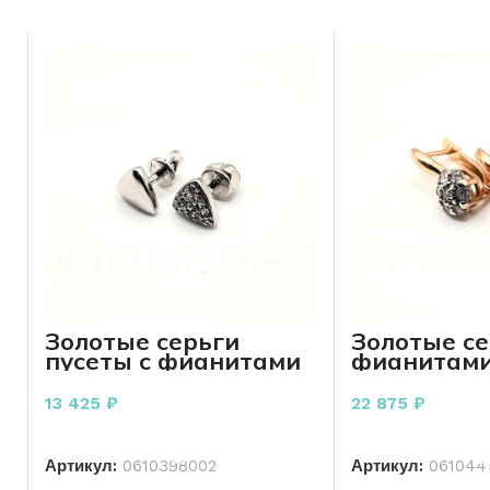
онлайн!
Золотые серьги
Золотые се
пусеты с фианитами
фианитами
585 пробы 1.79 грамм
пробы 3.05
13 425
₽
22 875
₽
В КОРЗИНУ
В КО
Артикул:
0610398002
Артикул:
061044