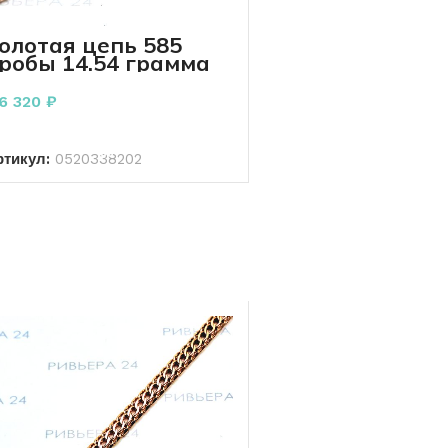
олотая цепь 585
робы 14.54 грамма
16 320
₽
В КОРЗИНУ
ртикул:
0520338202