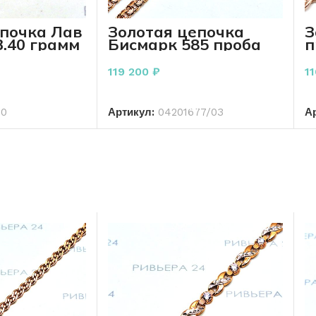
епочка Лав
Золотая цепочка
З
3.40 грамм
Бисмарк 585 проба
п
14.90 грамм 50 см
119 200
₽
1
РЗИНУ
В КОРЗИНУ
70
Артикул:
04201677/03
А