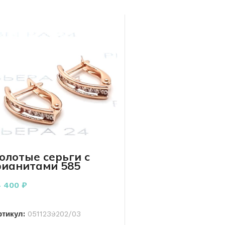
олотые серьги с
ианитами 585
робы 1.92 грамма
4 400
₽
В КОРЗИНУ
ртикул:
0511239202/03