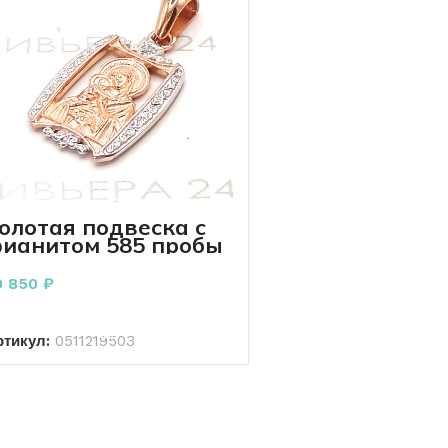
олотая подвеска с
ианитом 585 пробы
.78 грамма
0 850
₽
В КОРЗИНУ
ртикул:
0511219503