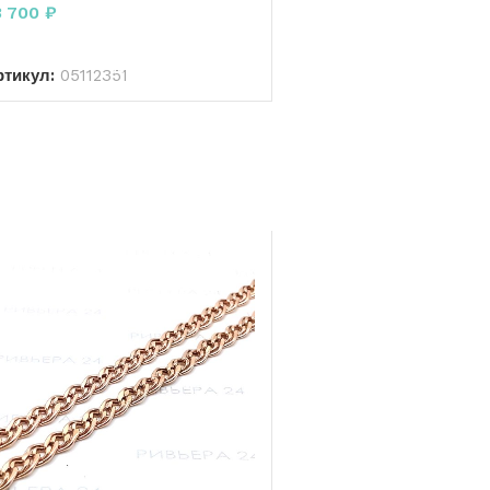
3 700
₽
В КОРЗИНУ
ртикул:
05112351