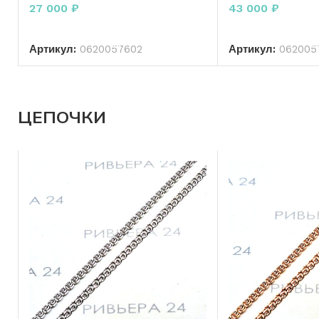
р.17,5
р.18,5
27 000
₽
43 000
₽
В КОРЗИНУ
В КО
Артикул:
0620057602
Артикул:
062005
ЦЕПОЧКИ