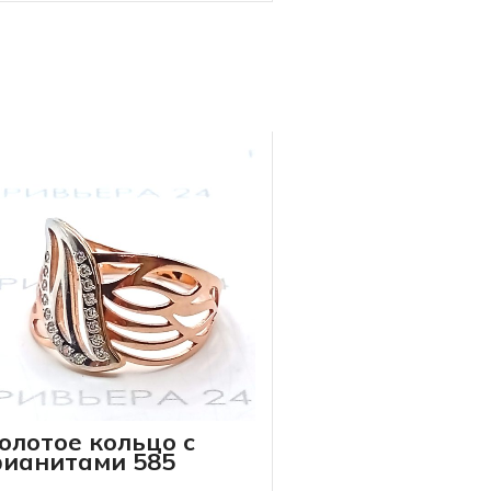
олотое кольцо с
ианитами 585
робы 3.16 грамма