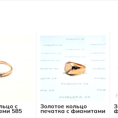
льцо с
Золотое кольцо
З
ами 585
печатка с фианитами
ф
 грамм
585 проба 5.39 грамм
п