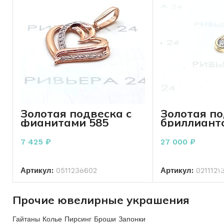
Золотая подвеска с
Золотая по
фианитами 585
бриллианто
пробы 0.99 грамма
Карат 585 
грамм
7 425
₽
27 000
₽
В КОРЗИНУ
В КО
Артикул:
0511238602
Артикул:
0211121
Прочие ювелирные украшения
Гайтаны Колье Пирсинг Броши Запонки