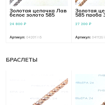
Золотая цепочка Лав
Золотая ц
белое золото 585
585 проба 
проба 3.10 грамм 45
50 см
см
24 800
₽
27 200
₽
В КОРЗИНУ
В КО
Артикул:
04201715
Артикул:
041120
БРАСЛЕТЫ