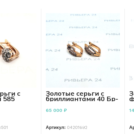
рьги с
Золотые серьги с
З
 585
бриллиантами 40 Бр-
ф
 грамм
Кр57-0,40 585 проба
п
3.38 грамм
65 000
₽
1
РЗИНУ
В КОРЗИНУ
1501
Артикул:
04201692
А