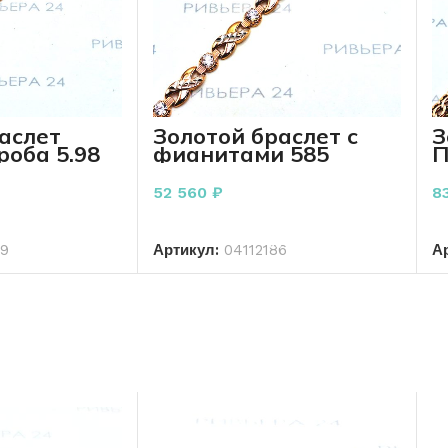
аслет
Золотой браслет с
З
роба 5.98
фианитами 585
П
м
проба 6.57 грамм 19
1
см
52 560
₽
8
РЗИНУ
В КОРЗИНУ
79
Артикул:
04112186
А