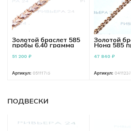
Золотой браслет 585
Золотой бр
пробы 6.40 грамма
Нона 585 п
грамм 22 с
51 200
₽
47 840
₽
В КОРЗИНУ
В КО
Артикул:
05111715
Артикул:
041123
ПОДВЕСКИ