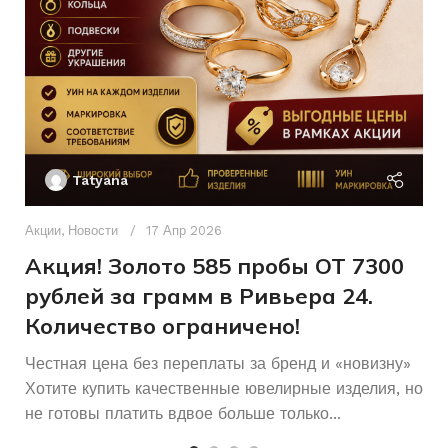
Женщинам
Женщинам
ДЛЯ КОГО
ДЛЯ КОГО
Б/У
Б/У
СОСТОЯНИЕ
СОСТОЯНИЕ
Ак
П
Tatyana
Д
п
Акции
,
Новости
17 Апр 2026
и
Акция! Золото 585 пробы ОТ 7300
рублей за грамм в Ривьера 24.
Количество ограничено!
Честная цена без переплаты за бренд и «новизну»
Хотите купить качественные ювелирные изделия, но
не готовы платить вдвое больше только...