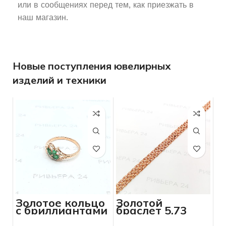
или в сообщениях перед тем, как приезжать в
наш магазин.
Новые поступления ювелирных
изделий и техники
Золотое кольцо
Золотой
с бриллиантами
браслет 5,73
и изумрудами
грамма 18 см
585 пробы 2,05