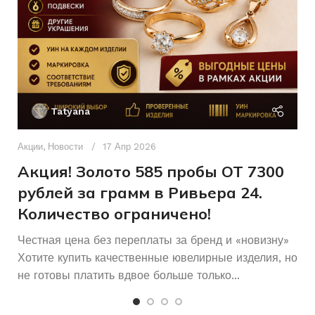
Без бренда
18
БРЕНД
РАЗМЕР КОЛЬЦА
Женщинам
Женщинам
ДЛЯ КОГО
ДЛЯ КОГО
Ак
П
Б/У
СОСТОЯНИЕ
Tatyana
Д
п
Акции
,
Новости
17 Апр 2026
и
Акция! Золото 585 пробы ОТ 7300
рублей за грамм в Ривьера 24.
Количество ограничено!
Честная цена без переплаты за бренд и «новизну»
Хотите купить качественные ювелирные изделия, но
не готовы платить вдвое больше только...