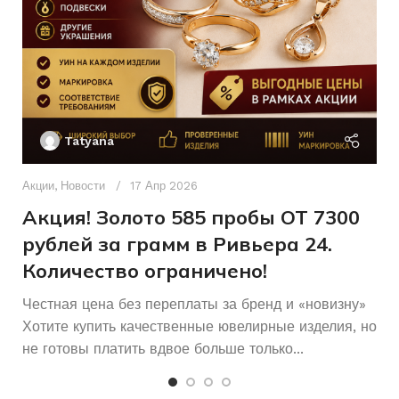
Б/У
СОСТОЯНИЕ
2.09
ВЕС
Ак
П
Без бренда
БРЕНД
Tatyana
Д
585
ПРОБА
п
Акции
,
Новости
17 Апр 2026
и
Акция! Золото 585 пробы ОТ 7300
рублей за грамм в Ривьера 24.
Количество ограничено!
Честная цена без переплаты за бренд и «новизну»
Хотите купить качественные ювелирные изделия, но
не готовы платить вдвое больше только...