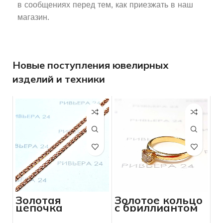
в сообщениях перед тем, как приезжать в наш
магазин.
Новые поступления ювелирных
изделий и техники
Золотая
Золотое кольцо
цепочка
с бриллиантом
Бисмарк 585
585 пробы 2.57
проба 7.13
грамм