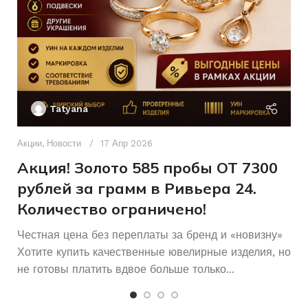
Женщинам
ДЛЯ КОГО
Без бренда
БРЕНД
Б/У
СОСТОЯНИЕ
Декоративное
ПЛЕТЕНИЕ
и узорное
Ак
П
Tatyana
Б/У
СОСТОЯНИЕ
Д
п
Акции
,
Новости
17 Апр 2026
22
РАЗМЕР БРАСЛЕТА
и
Акция! Золото 585 пробы ОТ 7300
рублей за грамм в Ривьера 24.
Количество ограничено!
Честная цена без переплаты за бренд и «новизну»
Хотите купить качественные ювелирные изделия, но
не готовы платить вдвое больше только...