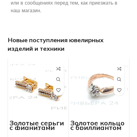
или в сообщениях перед тем, как приезжать в
наш магазин.
Новые поступления ювелирных
изделий и техники
Золотые серьги
Золотое кольцо
с фианитами
с бриллиантом
585 проба 2,12
585 пробы 2.67
грамм
грамма