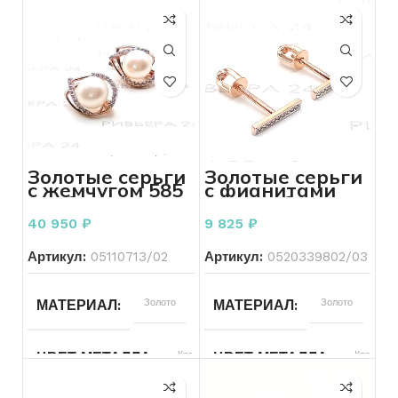
Золотые серьги
Золотые серьги
с жемчугом 585
с фианитами
пробы 5.46
585 пробы 1.31
грамма
грамма
40 950
₽
9 825
₽
Артикул:
05110713/02
Артикул:
0520339802/03
МАТЕРИАЛ
Золото
МАТЕРИАЛ
Золото
ЦВЕТ МЕТАЛЛА
Красный
ЦВЕТ МЕТАЛЛА
Красный