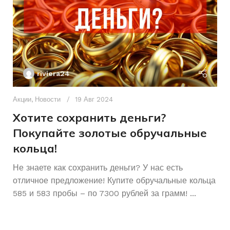
БРЕНД ИНСТРУМЕНТА
riviera24
Акции
,
Новости
19 Авг 2024
Хотите сохранить деньги?
Покупайте золотые обручальные
кольца!
Ак
А
Не знаете как сохранить деньги? У нас есть
отличное предложение! Купите обручальные кольца
р
585 и 583 пробы – по 7300 рублей за грамм! ...
К
Ч