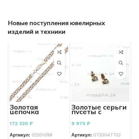
Новые поступления ювелирных
изделий и техники
Золотая
Золотые серьги
цепочка
пусеты с
бисмарк 585
фианитами 585
пробы 21,54
пробы 1,33
172 320
₽
9 975
₽
грамм 60 см
грамма
Артикул:
02201098
Артикул:
0720047702