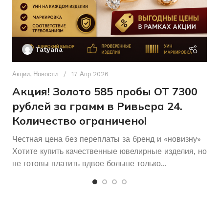
Б/У
СОСТОЯНИЕ
Ак
П
Женщинам
ДЛЯ КОГО
Tatyana
Без вставок
ВСТАВКА
Д
Б/У
СОСТОЯНИЕ
п
Акции
,
Новости
17 Апр 2026
Без
КОЛИЧЕСТВО КАМНЕЙ
и
камней
Акция! Золото 585 пробы ОТ 7300
рублей за грамм в Ривьера 24.
Количество ограничено!
Честная цена без переплаты за бренд и «новизну»
Хотите купить качественные ювелирные изделия, но
не готовы платить вдвое больше только...