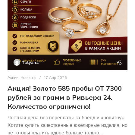
4
Без бренда
КОЛИЧЕСТВО КАМНЕЙ
БРЕНД
Женщинам
ДЛЯ КОГО
КОЛИЧЕСТВО КАМНЕЙ
Б/У
17
СОСТОЯНИЕ
РАЗМЕР КОЛЬЦА
Ак
П
Женщинам
ДЛЯ КОГО
Tatyana
Д
п
Акции
,
Новости
17 Апр 2026
и
Акция! Золото 585 пробы ОТ 7300
рублей за грамм в Ривьера 24.
Количество ограничено!
Честная цена без переплаты за бренд и «новизну»
Хотите купить качественные ювелирные изделия, но
не готовы платить вдвое больше только...