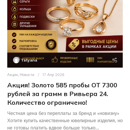
Б/У
СОСТОЯНИЕ
Женщинам
ДЛЯ КОГО
Без вставок
ВСТАВКА
Другое
ПЛЕТЕНИЕ
Без
КОЛИЧЕСТВО КАМНЕЙ
Без бренда
БРЕНД
камней
Ак
П
Без вставок
ВСТАВКА
Tatyana
Д
п
Акции
,
Новости
17 Апр 2026
Б/У
СОСТОЯНИЕ
и
Акция! Золото 585 пробы ОТ 7300
рублей за грамм в Ривьера 24.
Количество ограничено!
Честная цена без переплаты за бренд и «новизну»
Хотите купить качественные ювелирные изделия, но
не готовы платить вдвое больше только...