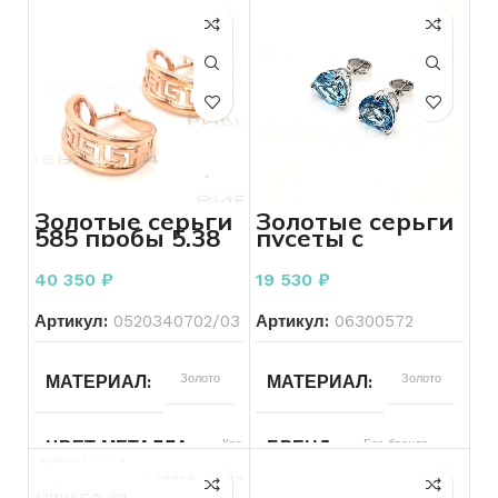
Золотые серьги
Золотые серьги
585 пробы 5.38
пусеты с
грамма
голубым
топазом 585
40 350
₽
19 530
₽
пробы 2.79
грамм
Артикул:
0520340702/03
Артикул:
06300572
МАТЕРИАЛ
Золото
МАТЕРИАЛ
Золото
ЦВЕТ МЕТАЛЛА
Красный
БРЕНД
Без бренда