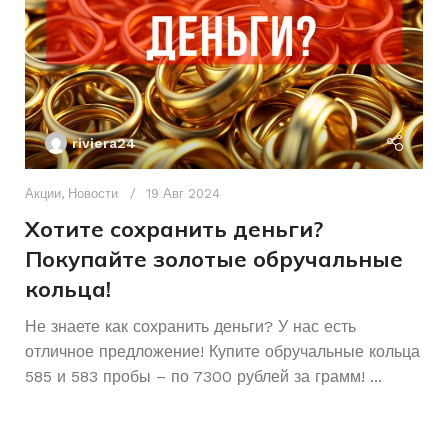
БРЕНД ИНСТРУМЕНТА
riviera24
Акции
,
Новости
19 Авг 2024
Хотите сохранить деньги?
Покупайте золотые обручальные
кольца!
Ак
А
Не знаете как сохранить деньги? У нас есть
отличное предложение! Купите обручальные кольца
р
585 и 583 пробы – по 7300 рублей за грамм! ...
К
Ч