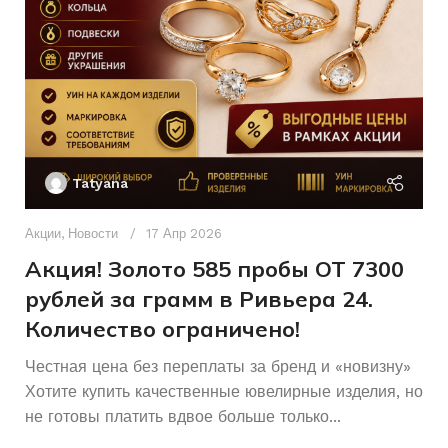
БРЕНД
45
РАЗМЕР ЦЕПОЧКИ
см
Другое
ПЛЕТЕНИЕ
Ак
П
Tatyana
Женщинам
ДЛЯ КОГО
Д
п
Акции
,
Новости
17 Апр 2026
Б/У
СОСТОЯНИЕ
и
Акция! Золото 585 пробы ОТ 7300
рублей за грамм в Ривьера 24.
Количество ограничено!
Честная цена без переплаты за бренд и «новизну»
Хотите купить качественные ювелирные изделия, но
не готовы платить вдвое больше только...