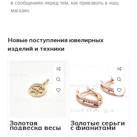
в сообщениях перед тем, как приезжать в наш
магазин.
Новые поступления ювелирных
изделий и техники
Золотая
Золотые серьги
подвеска весы
с фианитами
585 пробы 2.05
585 пробы 1.92
грамм
грамма