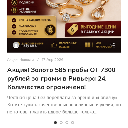
Б/У
Красный
СОСТОЯНИЕ
ЦВЕТ МЕТАЛЛА
Женщинам
ДЛЯ КОГО
Ак
П
Без бренда
БРЕНД
Tatyana
Д
п
Акции
,
Новости
17 Апр 2026
Декоративное
ПЛЕТЕНИЕ
и узорное
и
Акция! Золото 585 пробы ОТ 7300
рублей за грамм в Ривьера 24.
Количество ограничено!
Честная цена без переплаты за бренд и «новизну»
Хотите купить качественные ювелирные изделия, но
не готовы платить вдвое больше только...