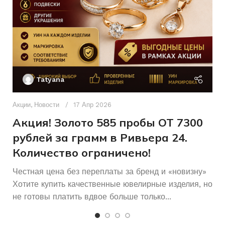
4Кр57-
ХАРАКТЕРИСТИКА КАМНЯ
Б/У
СОСТОЯНИЕ
0,08
5/6
Женщинам
Ак
ДЛЯ КОГО
П
Tatyana
Б/У
СОСТОЯНИЕ
Д
п
Акции
,
Новости
17 Апр 2026
и
Акция! Золото 585 пробы ОТ 7300
рублей за грамм в Ривьера 24.
Количество ограничено!
Честная цена без переплаты за бренд и «новизну»
Хотите купить качественные ювелирные изделия, но
не готовы платить вдвое больше только...