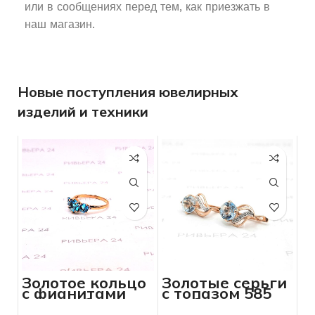
или в сообщениях перед тем, как приезжать в
наш магазин.
Новые поступления ювелирных
изделий и техники
Золотое кольцо
Золотые серьги
с фианитами
с топазом 585
585 проба 2.19
пробы 3,54
грамм
грамм