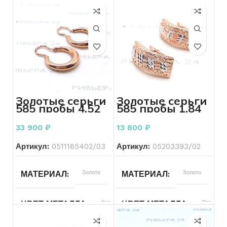
Золотые серьги
Золотые серьги
585 пробы 4.52
585 пробы 1.84
грамма
грамма
33 900
₽
13 800
₽
Артикул:
0511165402/03
Артикул:
05203393/02
МАТЕРИАЛ
Золото
МАТЕРИАЛ
Золото
ЦВЕТ МЕТАЛЛА
Красный
ЦВЕТ МЕТАЛЛА
Разноцве