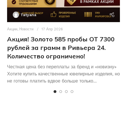
Ак
0,18
6/8
П
Б/У
СОСТОЯНИЕ
Tatyana
Д
Женщинам
ДЛЯ КОГО
п
Акции
,
Новости
17 Апр 2026
и
Акция! Золото 585 пробы ОТ 7300
Б/У
СОСТОЯНИЕ
рублей за грамм в Ривьера 24.
Количество ограничено!
Честная цена без переплаты за бренд и «новизну»
Хотите купить качественные ювелирные изделия, но
не готовы платить вдвое больше только...