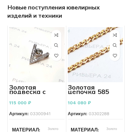
Новые поступления ювелирных
изделий и техники
Золотая
Золотая
подвеска с
цепочка 585
бриллиантами
пробы 13.01
1,05 карат 585
грамм
115 000
₽
104 080
₽
пробы 3.03
грамм
Артикул:
03300941
Артикул:
03302288
Золото
Золото
МАТЕРИАЛ
МАТЕРИАЛ