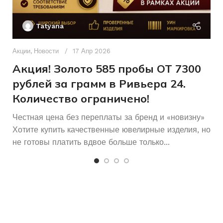
Ак
П
Tatyana
Д
п
Акции
,
Новости
17 Апр 2026
и
Акция! Золото 585 пробы ОТ 7300
рублей за грамм в Ривьера 24.
Количество ограничено!
Честная цена без переплаты за бренд и «новизну»
Хотите купить качественные ювелирные изделия, но
не готовы платить вдвое больше только...