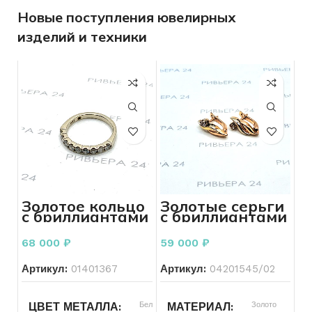
Новые поступления ювелирных
изделий и техники
Золотое кольцо
Золотые серьги
с бриллиантами
с бриллиантами
585 пробы 2.82
2 Бр-Кр57-0,20
грамма р.17
585 проба 3.93
68 000
₽
59 000
₽
грамм
Артикул:
01401367
Артикул:
04201545/02
Белый
Золото
ЦВЕТ МЕТАЛЛА
МАТЕРИАЛ