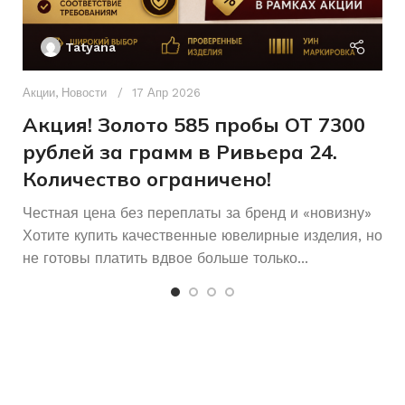
Ак
П
Без бренда
БРЕНД
Tatyana
Д
п
Акции
,
Новости
17 Апр 2026
Женщинам
ДЛЯ КОГО
и
Акция! Золото 585 пробы ОТ 7300
рублей за грамм в Ривьера 24.
Количество ограничено!
Честная цена без переплаты за бренд и «новизну»
Хотите купить качественные ювелирные изделия, но
не готовы платить вдвое больше только...