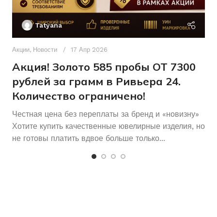
Ак
П
17
РАЗМЕР КОЛЬЦА
Tatyana
Д
п
Акции
,
Новости
17 Апр 2026
и
Акция! Золото 585 пробы ОТ 7300
рублей за грамм в Ривьера 24.
Количество ограничено!
Честная цена без переплаты за бренд и «новизну»
Хотите купить качественные ювелирные изделия, но
не готовы платить вдвое больше только...