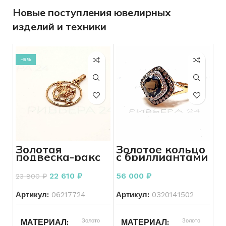
Новые поступления ювелирных
изделий и техники
-5%
Золотая
Золотое кольцо
подвеска-ракс
с бриллиантами
бриллиантом
585 пробы 3.40
585 пробы 1.99
грамм
22 610
₽
56 000
₽
23 800
₽
грамм
Артикул:
06217724
Артикул:
0320141502
Золото
Золото
МАТЕРИАЛ
МАТЕРИАЛ