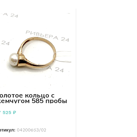
олотое кольцо с
емчугом 585 пробы
.67 грамма р. 20
7 525
₽
В КОРЗИНУ
ртикул:
04200653/02