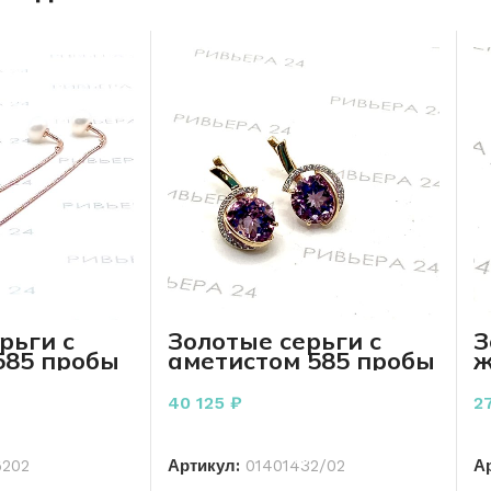
рьги с
Золотые серьги с
З
585 пробы
аметистом 585 пробы
ж
а
5.35 грамма
3
40 125
₽
2
РЗИНУ
В КОРЗИНУ
6202
Артикул:
01401432/02
А