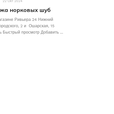
22 Окт 2024
Акции
,
Новости
19 Авг 2
жа норковых шуб
Хотите сохрани
Покупайте зол
агазине Ривьера 24 Нижний
обручальные ко
ородского, 2 и Ошарская, 15
 Быстрый просмотр Добавить ...
Не знаете как сохранит
отличное предложение!
кольца 585 и 583 пробы
грамм! ...