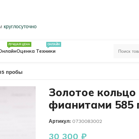
ем
круглосуточно
ЛУЧШАЯ ЦЕНА
ОНЛАЙН
Онлайн
Оценка Техники
85 пробы
ЦА
ПЕЧАТКИ
КОЛЬЦА 583 ПРОБЫ
Золотое кольцо 
фианитами 585
ОЛЬЦА
Артикул:
0730083002
30 300
₽