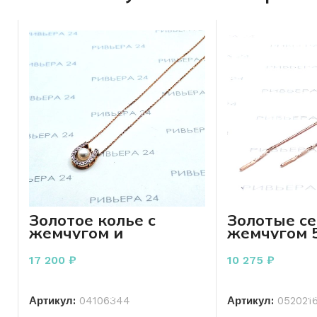
Золотое колье с
Золотые се
жемчугом и
жемчугом 
фианитами 585
1.37 грамм
проба 2.15 грамм 45
17 200
₽
10 275
₽
см
В КОРЗИНУ
В КО
Артикул:
04106344
Артикул:
052021