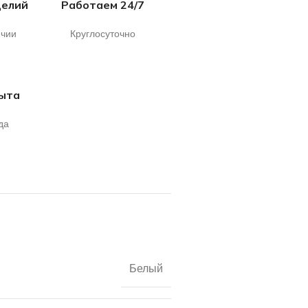
делий
Работаем 24/7
ичии
Круглосуточно
пыта
да
Белый