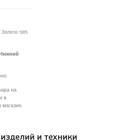
Золото 585
Нижний
вно
вара на
и в
 магазин.
изделий и техники