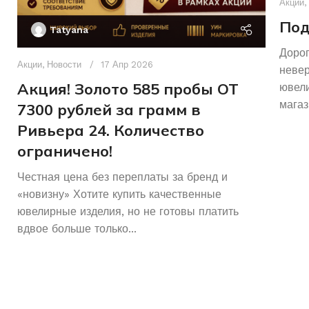
Акции
,
Под
Tatyana
Дорог
Акции
,
Новости
17 Апр 2026
неве
Акция! Золото 585 пробы ОТ
ювели
магаз
7300 рублей за грамм в
Ривьера 24. Количество
ограничено!
Честная цена без переплаты за бренд и
«новизну» Хотите купить качественные
ювелирные изделия, но не готовы платить
вдвое больше только...