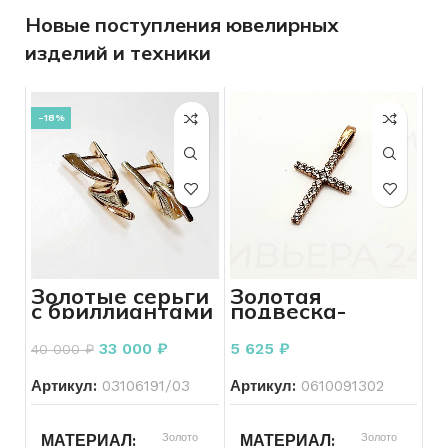
Новые поступления ювелирных
изделий и техники
-18%
Золотые серьги
Золотая
с бриллиантами
подвеска-
585 пробы 3.37
крестик с
грамм
фианитами 585
33 000
₽
5 625
₽
40 000
₽
пробы 0.75
грамма
Артикул:
03106191/03
Артикул:
0610091302
Золото
Золото
МАТЕРИАЛ
МАТЕРИАЛ