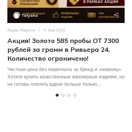
Ак
П
Б/У
СОСТОЯНИЕ
Tatyana
Д
п
Акции
,
Новости
17 Апр 2026
и
Акция! Золото 585 пробы ОТ 7300
рублей за грамм в Ривьера 24.
Количество ограничено!
Честная цена без переплаты за бренд и «новизну»
Хотите купить качественные ювелирные изделия, но
не готовы платить вдвое больше только...