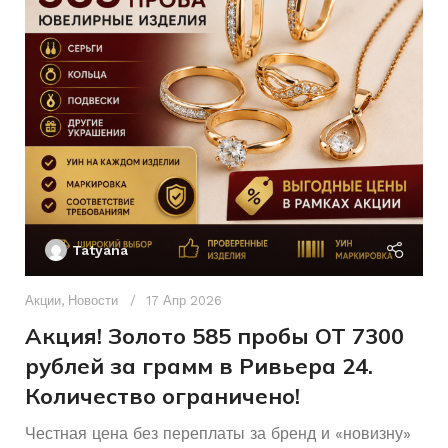
Бриллиант
Другое
ВСТАВКА
ВСТАВКА
2
КОЛИЧЕСТВО КАМНЕЙ
КОЛИЧЕСТВО КАМНЕЙ
2бр
17,5
ХАРАКТЕРИСТИКА КАМНЯ
РАЗМЕР КОЛЬЦА
кр57-
0.17
5/6
Женщинам
ДЛЯ КОГО
Ак
Женщинам
ДЛЯ КОГО
П
Б/У
СОСТОЯНИЕ
Tatyana
Д
Б/У
СОСТОЯНИЕ
п
Акции
,
Новости
17 Апр 2026
и
Акция! Золото 585 пробы ОТ 7300
рублей за грамм в Ривьера 24.
Количество ограничено!
Честная цена без переплаты за бренд и «новизну»