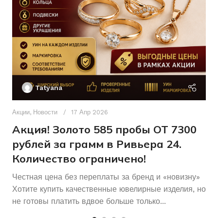
Россыпь
Другое
КОЛИЧЕСТВО КАМНЕЙ
ПЛЕТЕНИЕ
Б/У
Б/У
СОСТОЯНИЕ
СОСТОЯНИЕ
Ак
П
КОЛИЧЕСТВО КАМНЕЙ
Tatyana
Д
п
Акции
,
Новости
17 Апр 2026
и
Акция! Золото 585 пробы ОТ 7300
рублей за грамм в Ривьера 24.
Количество ограничено!
Честная цена без переплаты за бренд и «новизну»
Хотите купить качественные ювелирные изделия, но
не готовы платить вдвое больше только...