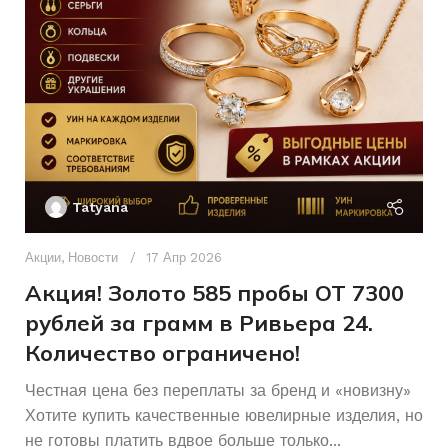
Россыпь
КОЛИЧЕСТВО КАМНЕЙ
КОЛИЧЕСТВО КАМНЕЙ
18
РАЗМЕР БРАСЛЕТА
ХАРАКТЕРИСТИКА КАМН
Женщинам
ДЛЯ КОГО
18
Ак
РАЗМЕР КОЛЬЦА
П
Б/У
СОСТОЯНИЕ
Tatyana
Женщинам
ДЛЯ КОГО
Д
Декоративное
п
ПЛЕТЕНИЕ
Акции
,
Новости
17 Апр 2026
и узорное
Б/У
СОСТОЯНИЕ
и
Акция! Золото 585 пробы ОТ 7300
рублей за грамм в Ривьера 24.
Количество ограничено!
Честная цена без переплаты за бренд и «новизну»
Хотите купить качественные ювелирные изделия, но
не готовы платить вдвое больше только...