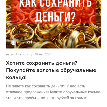
ПИТАНИЕ
Аккумуляторный
ПИТАНИЕ
От сети
СОСТОЯНИЕ
Б/У
riviera24
Акции
,
Новости
19 Авг 2024
Хотите сохранить деньги?
Покупайте золотые обручальные
кольца!
Ак
А
Не знаете как сохранить деньги? У нас есть
отличное предложение! Купите обручальные кольца
р
585 и 583 пробы – по 7300 рублей за грамм! ...
К