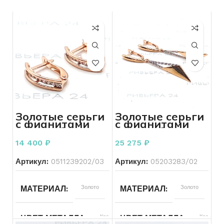
Золотые серьги
Золотые серьги
с фианитами
с фианитами
585 пробы 1.92
585 пробы 3.37
грамма
грамма
14 400
₽
25 275
₽
Артикул:
0511239202/03
Артикул:
05203283/02
МАТЕРИАЛ
Золото
МАТЕРИАЛ
Золото
ЦВЕТ МЕТАЛЛА
Красный
ЦВЕТ МЕТАЛЛА
Красный