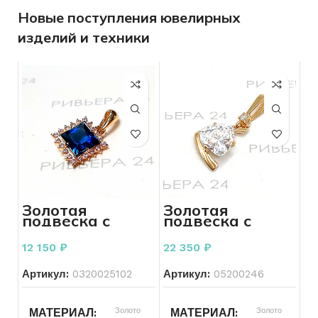
Новые поступления ювелирных
изделий и техники
Золотая
Золотая
подвеска с
подвеска с
фианитами 585
фианитами 585
пробы 1.62
проба 2,98
12 150
₽
22 350
₽
грамм
грамм
Артикул:
0320025102
Артикул:
05200246
Золото
Золото
МАТЕРИАЛ
МАТЕРИАЛ