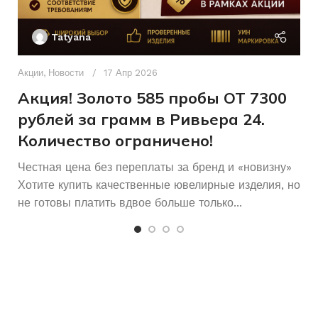
Ак
П
Женщинам
Женщинам
ДЛЯ КОГО
ДЛЯ КОГО
Tatyana
Д
п
Акции
,
Новости
17 Апр 2026
и
Акция! Золото 585 пробы ОТ 7300
рублей за грамм в Ривьера 24.
Количество ограничено!
Честная цена без переплаты за бренд и «новизну»
Хотите купить качественные ювелирные изделия, но
не готовы платить вдвое больше только...