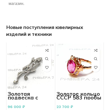
магазин.
Новые поступления ювелирных
изделий и техники
Золотая
Золотое кольцо
подвеска с
СССР 583 пробы
бриллиантами
3.16 грамм
585 пробы 5.54
96 000
₽
23 700
₽
грамма