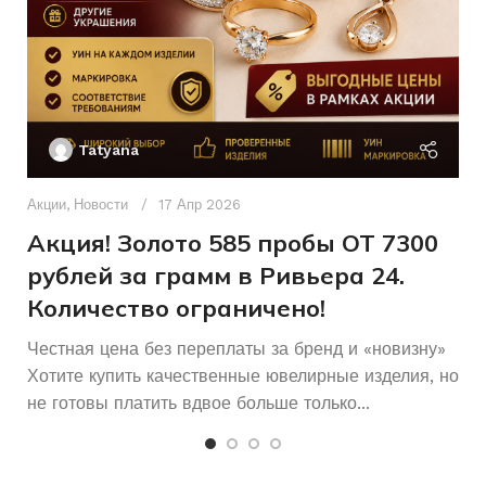
Без вставок
22
ВСТАВКА
РАЗМЕР БРАСЛЕТА
Без бренда
Для всех
БРЕНД
ДЛЯ КОГО
Ак
П
Б/У
СОСТОЯНИЕ
Tatyana
Д
п
Акции
,
Новости
17 Апр 2026
Бисмарк
ПЛЕТЕНИЕ
и
Акция! Золото 585 пробы ОТ 7300
рублей за грамм в Ривьера 24.
Количество ограничено!
Честная цена без переплаты за бренд и «новизну»
Хотите купить качественные ювелирные изделия, но
не готовы платить вдвое больше только...