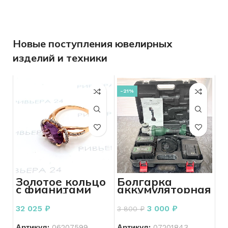
Новые поступления ювелирных
изделий и техники
-21%
Золотое кольцо
Болгарка
с фианитами
аккумуляторная
585 пробы 4.27
Fanky F800
грамм
125мм
32 025
₽
3 000
₽
3 800
₽
Артикул:
06207599
Артикул:
07201843