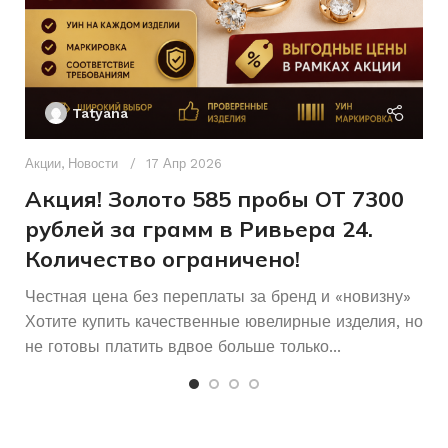
Секундомер
ОСОБЕННОСТИ ЧАСОВ
Женщинам
ДЛЯ КОГО
Сталь
ТИП РЕМЕШКА
Ак
П
Б/У
СОСТОЯНИЕ
Tatyana
Серый
ЦВЕТ КОРПУСА
Д
п
Акции
,
Новости
17 Апр 2026
Унисекс
ДЛЯ КОГО
и
Акция! Золото 585 пробы ОТ 7300
рублей за грамм в Ривьера 24.
Количество ограничено!
Честная цена без переплаты за бренд и «новизну»
Хотите купить качественные ювелирные изделия, но
не готовы платить вдвое больше только...