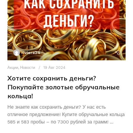
БРЕНД ИНСТРУМЕНТА
riviera24
Акции
,
Новости
19 Авг 2024
Хотите сохранить деньги?
Покупайте золотые обручальные
кольца!
Ак
А
Не знаете как сохранить деньги? У нас есть
отличное предложение! Купите обручальные кольца
р
585 и 583 пробы – по 7300 рублей за грамм! ...
К