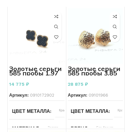
Золотые серьги
Золотые серьги
585 пробы 1.97
585 пробы 3.85
грамм
грамм
14 775
₽
28 875
₽
Артикул:
0910172902
Артикул:
09101966
ЦВЕТ МЕТАЛЛА
Красный
ЦВЕТ МЕТАЛЛА
Красный
МАТЕРИАЛ
Золото
БРЕНД
Без бренда