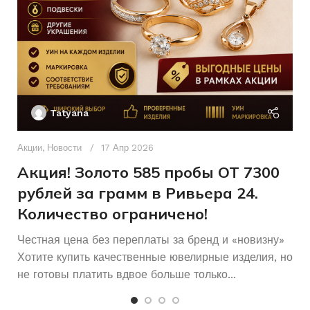
17,5
4.47
РАЗМЕР КОЛЬЦА
ВЕС
Женщинам
ДЛЯ КОГО
Ак
П
Б/У
СОСТОЯНИЕ
Tatyana
Д
п
Акции
,
Новости
17 Апр 2026
и
Акция! Золото 585 пробы ОТ 7300
рублей за грамм в Ривьера 24.
Количество ограничено!
Честная цена без переплаты за бренд и «новизну»
Хотите купить качественные ювелирные изделия, но
не готовы платить вдвое больше только...