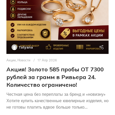
18.5
Женщинам
РАЗМЕР КОЛЬЦА
ДЛЯ КОГО
Женщинам
Без бренда
ДЛЯ КОГО
БРЕНД
Ак
П
Б/У
СОСТОЯНИЕ
Tatyana
Д
п
Акции
,
Новости
17 Апр 2026
и
Акция! Золото 585 пробы ОТ 7300
рублей за грамм в Ривьера 24.
Количество ограничено!
Честная цена без переплаты за бренд и «новизну»
Хотите купить качественные ювелирные изделия, но
не готовы платить вдвое больше только...