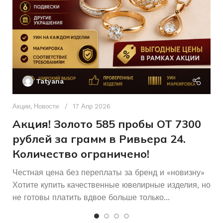
Фианит
Красный
ВСТАВКА
ЦВЕТ МЕТАЛЛА
Б/У
Без бренда
СОСТОЯНИЕ
БРЕНД
Ак
П
Tatyana
Д
п
Акции
,
Новости
17 Апр 2026
и
Акция! Золото 585 пробы ОТ 7300
рублей за грамм в Ривьера 24.
Количество ограничено!
Честная цена без переплаты за бренд и «новизну»
Хотите купить качественные ювелирные изделия, но
не готовы платить вдвое больше только...