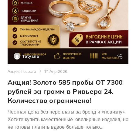
Без бренда
БРЕНД
17
РАЗМЕР КОЛЬЦА
Женщинам
ДЛЯ КОГО
Женщинам
ДЛЯ КОГО
Россыпь
КОЛИЧЕСТВО КАМНЕЙ
Ак
П
Б/У
СОСТОЯНИЕ
Tatyana
Д
п
Акции
,
Новости
17 Апр 2026
и
Акция! Золото 585 пробы ОТ 7300
рублей за грамм в Ривьера 24.
Количество ограничено!
Честная цена без переплаты за бренд и «новизну»
Хотите купить качественные ювелирные изделия, но
не готовы платить вдвое больше только...