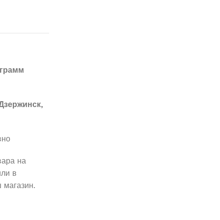
2грамм
Дзержинск,
вно
вара на
ли в
 магазин.