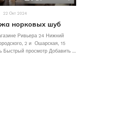
22 Окт 2024
Акции
,
Новости
19 Авг 2
жа норковых шуб
Хотите сохрани
Покупайте зол
агазине Ривьера 24 Нижний
обручальные ко
ородского, 2 и Ошарская, 15
 Быстрый просмотр Добавить ...
Не знаете как сохранит
отличное предложение!
кольца 585 и 583 пробы
грамм! ...