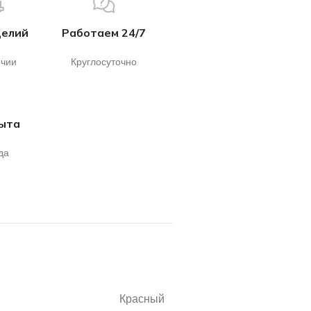
делий
Работаем 24/7
ичии
Круглосуточно
пыта
да
Красный