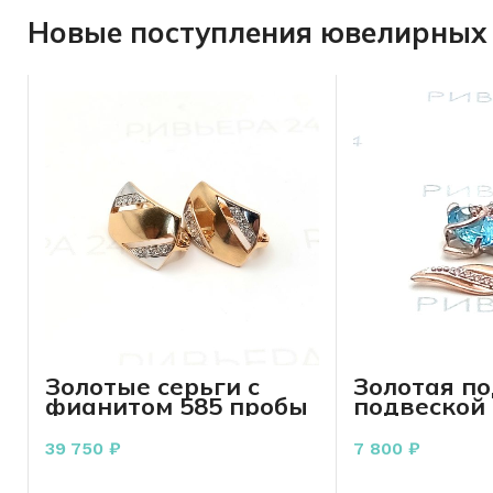
Новые поступления ювелирных 
Золотые серьги с
Золотая по
фианитом 585 пробы
подвеской
5,30 грамма
1.04 грамм
39 750
₽
7 800
₽
В КОРЗИНУ
В КО