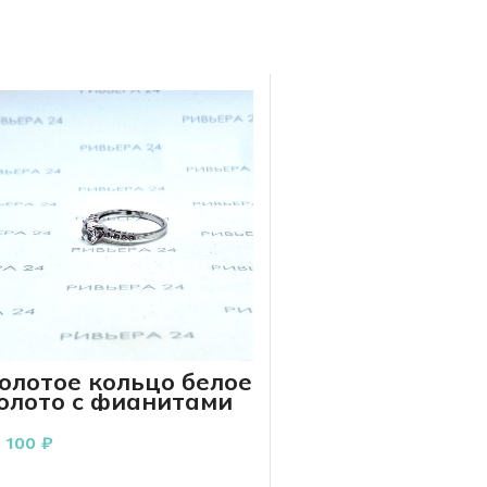
олотое кольцо белое
олото с фианитами
85 проба 2.28 грамм
7 100
₽
В КОРЗИНУ