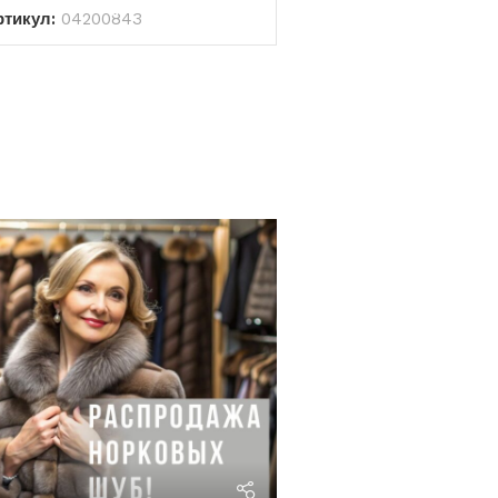
ртикул:
04200843
riviera24