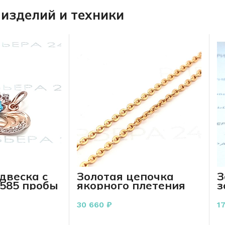
изделий и техники
двеска с
Золотая цепочка
З
 585 пробы
якорного плетения
з
а
585 пробы 4.20 грамм
5
50 см.
30 660
₽
1
РЗИНУ
В КОРЗИНУ