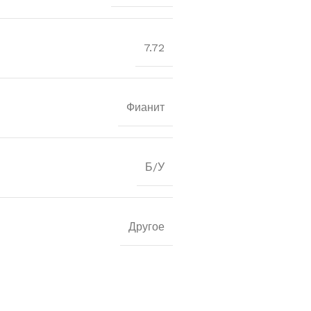
7.72
Фианит
Б/У
Другое