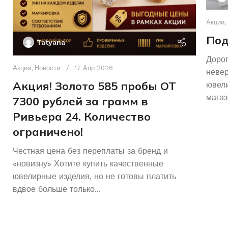
Акции
,
Под
Tatyana
Дорог
Акции
,
Новости
17 Апр 2026
неве
Акция! Золото 585 пробы ОТ
ювели
магаз
7300 рублей за грамм в
Ривьера 24. Количество
ограничено!
Честная цена без переплаты за бренд и
«новизну» Хотите купить качественные
ювелирные изделия, но не готовы платить
вдвое больше только...