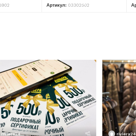
6902
Артикул:
03302502
А
riviera24
riviera24