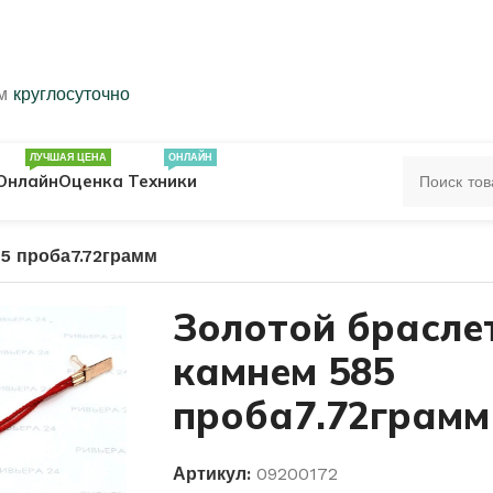
ем
круглосуточно
ЛУЧШАЯ ЦЕНА
ОНЛАЙН
Онлайн
Оценка Техники
5 проба7.72грамм
ЦА
ПЕЧАТКИ
КОЛЬЦА 583 ПРОБЫ
Золотой браслет
камнем 585
ОЛЬЦА
проба7.72грамм
Артикул:
09200172