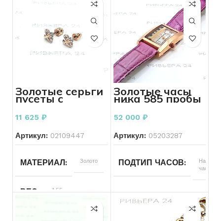
Золотые серьги
Золотые часы
пусеты с
ника 585 пробы
фианитами 585
(№3048)6,50
пробы 1,55
грамма
11 625
₽
52 000
₽
грамм
Артикул:
02109447
Артикул:
05203287
Золото
Наручны
МАТЕРИАЛ
ПОДТИП ЧАСОВ
часы
1.55
ВЕС
Наручные
ТИП ЧАСОВ
585
ПРОБА