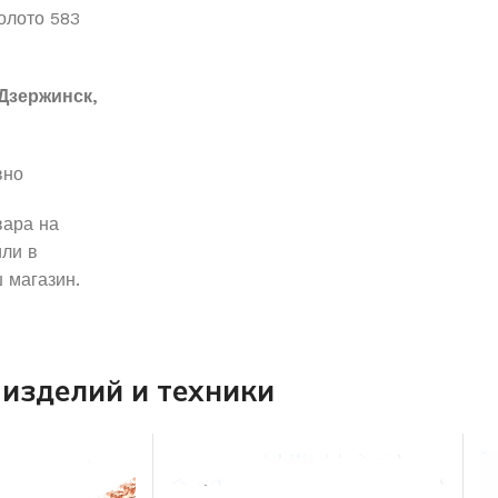
лото 583
Дзержинск,
вно
вара на
ли в
 магазин.
изделий и техники