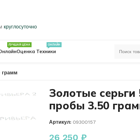
ем
круглосуточно
ЛУЧШАЯ ЦЕНА
ОНЛАЙН
Онлайн
Оценка Техники
0 грамм
ЦА
ПЕЧАТКИ
КОЛЬЦА 583 ПРОБЫ
Золотые серьги 
пробы 3.50 гра
ОЛЬЦА
Артикул:
09300157
26 250
₽