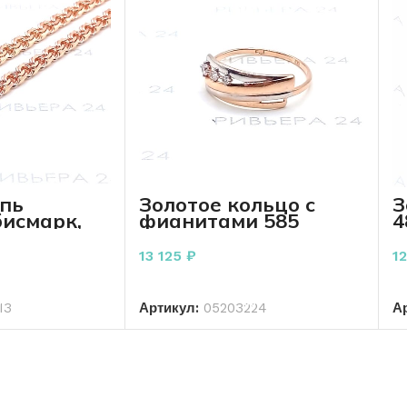
епь
Золотое кольцо с
З
бисмарк,
фианитами 585
4
33.91
пробы 1.75 грамма
г
13 125
₽
1
РЗИНУ
В КОРЗИНУ
13
Артикул:
05203224
А