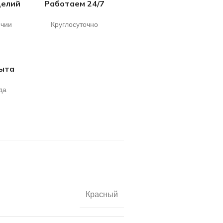
делий
Работаем 24/7
ичии
Круглосуточно
пыта
да
Красный