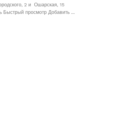
обручальные ко
ородского, 2 и Ошарская, 15
 Быстрый просмотр Добавить ...
Не знаете как сохранит
отличное предложение!
кольца 585 и 583 пробы
грамм! ...