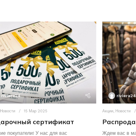
riviera24
riviera24
Новости
15 Мар 2025
Акции
,
Новости
арочный сертификат
Распрода
ие покупатели! У нас для вас
Ждем вас в м