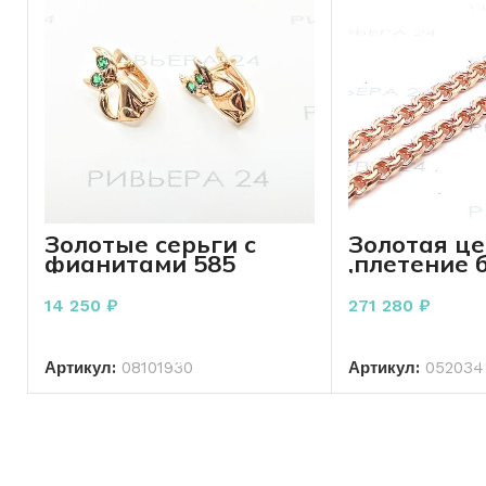
Золотые серьги с
Золотая ц
фианитами 585
,плетение 
пробы 1.90 грамм
585 пробы 
грамма
14 250
₽
271 280
₽
В КОРЗИНУ
В КО
Артикул:
08101930
Артикул:
052034