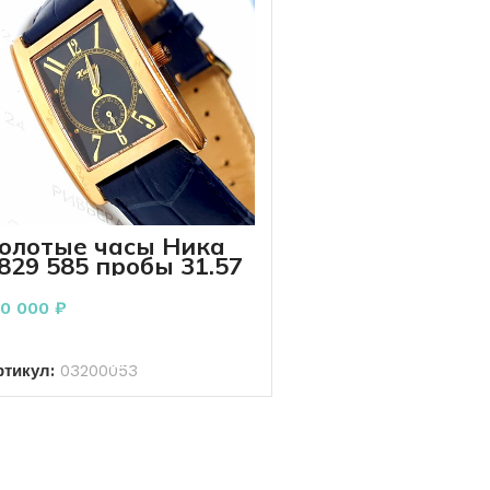
олотые часы Ника
829 585 пробы 31.57
рамм
20 000
₽
В КОРЗИНУ
ртикул:
03200053