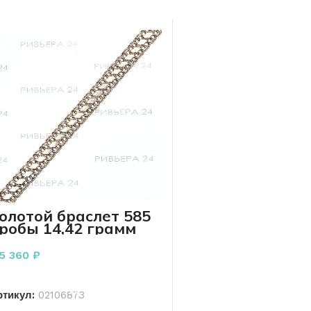
олотой браслет 585
робы 14,42 грамм
7,5 см
15 360
₽
В КОРЗИНУ
ртикул:
02106873