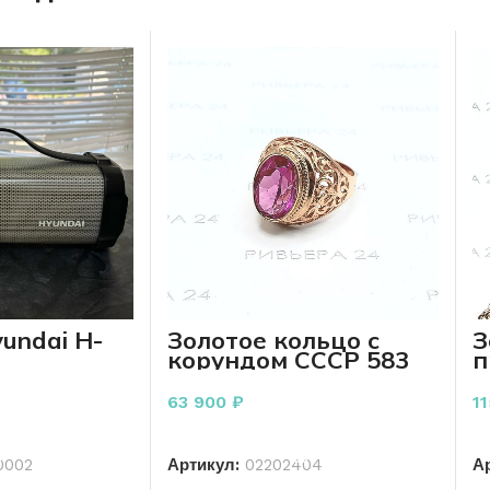
undai H-
Золотое кольцо с
З
корундом СССР 583
п
пробы 8,52 грамм
1
18,5 р-р
63 900
₽
1
РЗИНУ
В КОРЗИНУ
0002
Артикул:
02202404
А