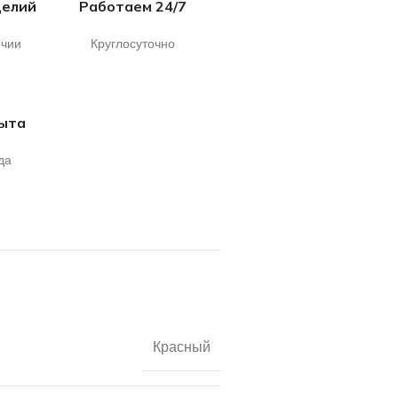
делий
Работаем 24/7
ичии
Круглосуточно
пыта
да
Красный