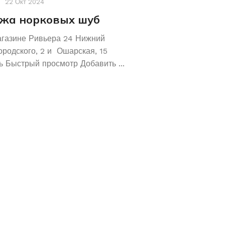
22 Окт 2024
Акции
,
Новости
19 Авг 2
жа норковых шуб
Хотите сохрани
Покупайте зол
агазине Ривьера 24 Нижний
обручальные ко
ородского, 2 и Ошарская, 15
 Быстрый просмотр Добавить ...
Не знаете как сохранит
отличное предложение!
кольца 585 и 583 пробы
грамм! ...