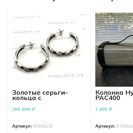
Золотые серьги-
Колонка Hy
кольца с
PAC400
бриллиантами 750
пробы 2см
195 000
₽
1 300
₽
В КОРЗИНУ
В КО
Артикул:
03100215
Артикул:
071053