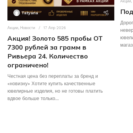
Акции
,
Под
Tatyana
Дорог
Акции
,
Новости
17 Апр 2026
неве
Акция! Золото 585 пробы ОТ
ювели
магаз
7300 рублей за грамм в
Ривьера 24. Количество
ограничено!
Честная цена без переплаты за бренд и
«новизну» Хотите купить качественные
ювелирные изделия, но не готовы платить
вдвое больше только...