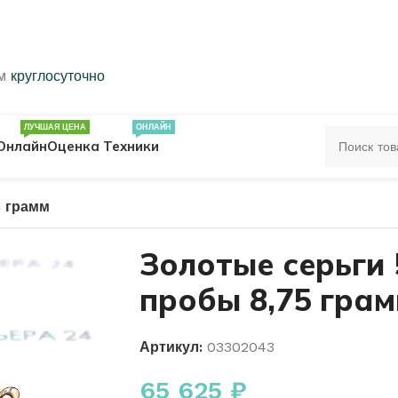
ем
круглосуточно
ЛУЧШАЯ ЦЕНА
ОНЛАЙН
Онлайн
Оценка Техники
5 грамм
ЦА
ПЕЧАТКИ
КОЛЬЦА 583 ПРОБЫ
Золотые серьги 
пробы 8,75 гра
ОЛЬЦА
Артикул:
03302043
65 625
₽