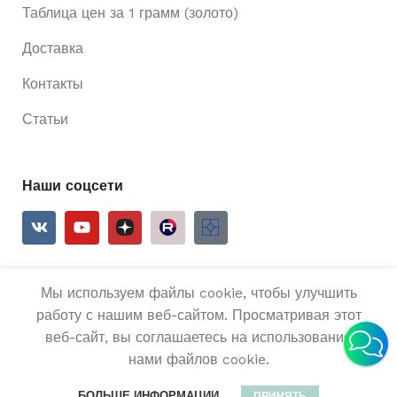
Таблица цен за 1 грамм (золото)
Доставка
Контакты
Статьи
Наши соцсети
Мы используем файлы cookie, чтобы улучшить
2025
Ривьера 24
Все права защищены.
работу с нашим веб-сайтом. Просматривая этот
веб-сайт, вы соглашаетесь на использование
Золотые
нами файлов cookie.
серьги
В КОРЗИН
25
585
0
БОЛЬШЕ ИНФОРМАЦИИ
ПРИНЯТЬ