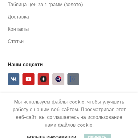
Таблица цен за 1 грамм (золото)
Доставка
Контакты
Статьи
Наши соцсети
Мы используем файлы cookie, чтобы улучшить
2025
Ривьера 24
Все права защищены.
работу с нашим веб-сайтом. Просматривая этот
веб-сайт, вы соглашаетесь на использование
Золотые
нами файлов cookie.
серьги
В КОРЗИН
51
микс 585
0
БОЛЬШЕ ИНФОРМАЦИИ
ПРИНЯТЬ