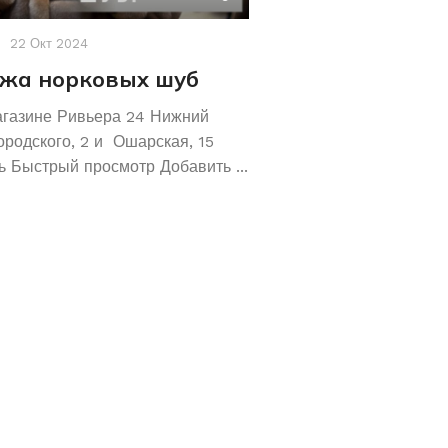
22 Окт 2024
Акции
,
Новости
19 Авг 2
жа норковых шуб
Хотите сохрани
Покупайте зол
агазине Ривьера 24 Нижний
обручальные ко
ородского, 2 и Ошарская, 15
 Быстрый просмотр Добавить ...
Не знаете как сохранит
отличное предложение!
кольца 585 и 583 пробы
грамм! ...