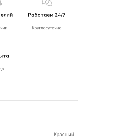
делий
Работаем 24/7
ичии
Круглосуточно
пыта
да
Красный