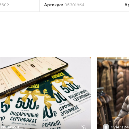
6602
Артикул:
05301854
А
riviera24
riviera24