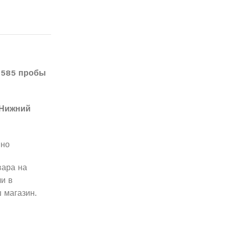
 585 пробы
Нижний
вно
вара на
и в
 магазин.