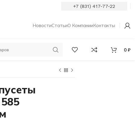
+7 (831) 417-77-22
Новости
Статьи
О Компании
Контакты
0
₽
ОБРУЧАЛЬНЫЕ
КОЛЬЦА С
КОЛЬЦА
БРИЛЛИАНТАМИ
 пусеты
 585
мм