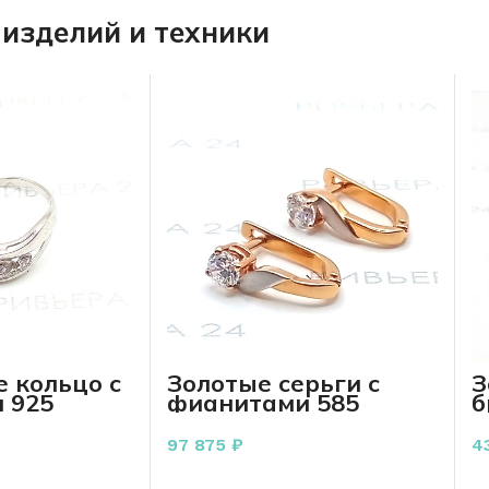
изделий и техники
 кольцо с
Золотые серьги с
З
 925
фианитами 585
б
 грамм
пробы 3.05 грамма
2
5
97 875
₽
4
РЗИНУ
В КОРЗИНУ