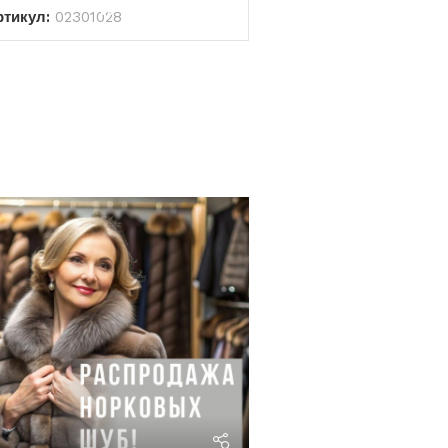
ртикул:
02301028
riviera24