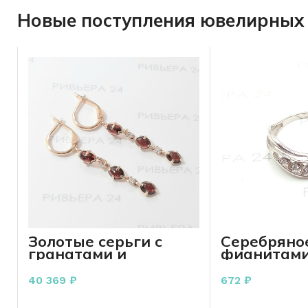
Новые поступления ювелирных 
Золотые серьги с
Серебряное
гранатами и
фианитами
фианитами 585
пробы 1.68
пробы 5,53 грамм
17.5 р-р
40 369
₽
672
₽
В КОРЗИНУ
В КО