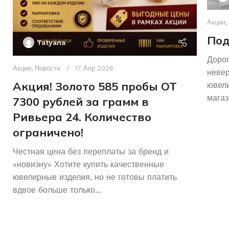
Акции
,
Под
Tatyana
Дорог
Акции
,
Новости
17 Апр 2026
неве
Акция! Золото 585 пробы ОТ
ювели
магаз
7300 рублей за грамм в
Ривьера 24. Количество
ограничено!
Честная цена без переплаты за бренд и
«новизну» Хотите купить качественные
ювелирные изделия, но не готовы платить
вдвое больше только...